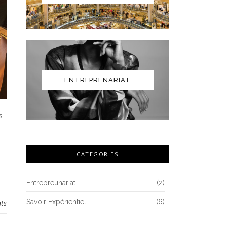
ENTREPRENARIAT
s
CATEGORIES
Entrepreunariat
(2)
Savoir Expérientiel
(6)
ts