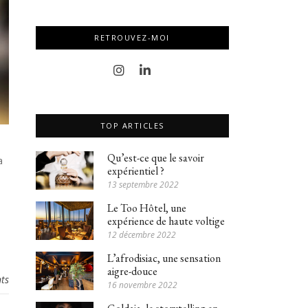
RETROUVEZ-MOI
TOP ARTICLES
s
Qu’est-ce que le savoir
a
expérientiel ?
13 septembre 2022
Le Too Hôtel, une
expérience de haute voltige
12 décembre 2022
L’afrodisiac, une sensation
aigre-douce
ts
16 novembre 2022