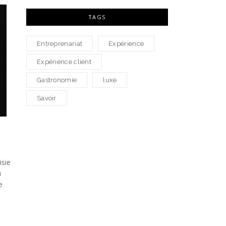
TAGS
Entreprenariat
Expérience
Expérience client
Gastronomie
luxe
Savoir
isie
u
e